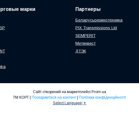
орговые марки
Партнеры
Беларусьрезинотехника
ВР
PIX Transmissions Ltd
SEMPERIT
Метинвест
NT
ДТЭК
S
nka
Сайт створений на маркетплейсі
Prom.ua
ТМ КОРТ |
Поскаржитися на контент
|
Політика конфіденційності
Select Language
▼