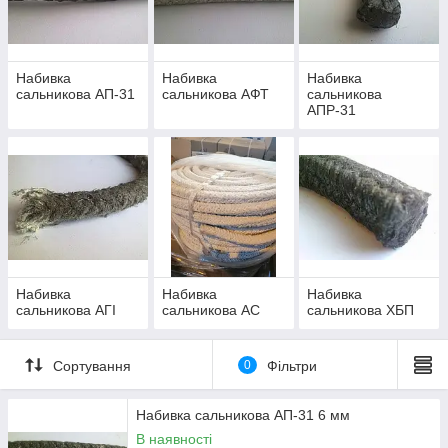
Всі сальникові набивки діляться на азбестові і безазбестові.
Азбестовмісні вироби в позначенні марки мають символ «А».
Розрізняють такі марки
азбестових сальникових вибійок:
Набивка
Набивка
Набивка
АС – набивка сальникова плетені суха.
сальникова АП-31
сальникова АФТ
сальникова
АП – 31 – набивка сальникова плетені, просочена
АПР-31
жировим антифрикційним складом на основі нафтових
екстрактів, графитизированная.
АПР – 31 – плетені, з латунної дротом, просочена
жировим антифрикційним складом на основі нафтових
екстрактів, графитизированная.
АФТ – плетені, просочена суспензією фторопласту з
тальком.
АГІ – набивка сальникова плетені, приклеєна з
Набивка
Набивка
Набивка
графітом, ингибированная.
сальникова АГІ
сальникова АС
сальникова ХБП
ХБП – набивання безасбестовая бавовняна,
просочена.
Сортування
0
Фільтри
ЛП, ЛППП, ПП - Луб'яний просочена жировим
складом
Набивка сальникова АП-31 6 мм
В наявності