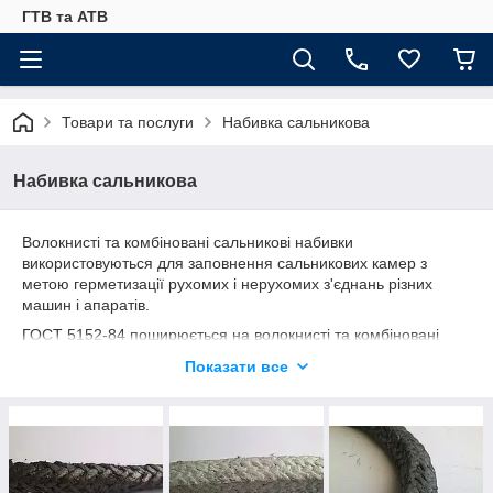
ГТВ та АТВ
Товари та послуги
Набивка сальникова
Набивка сальникова
Волокнисті та комбіновані сальникові набивки
використовуються для заповнення сальникових камер з
метою герметизації рухомих і нерухомих з'єднань різних
машин і апаратів.
ГОСТ 5152-84 поширюється на волокнисті та комбіновані
сальникові набивки, які застосовуються з метою заповнення
Показати все
сальникових камер для герметизації рухомих і нерухомих
з'єднань механізмів, машин і апаратів. Сальникові набивки
виготовляються круглого, квадратного і прямокутного
перерізів. А в залежності від особливостей технологічного
процесу і способу виготовлення поділяються на кручені,
плетені та скачали сальникові набивки.