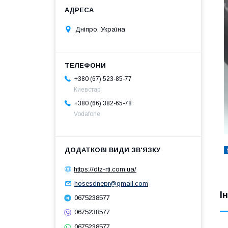
Дніпро, Україна
+380 (67) 523-85-77
Киевстар
+380 (66) 382-65-78
Vodafone
https://dtz-rti.com.ua/
hosesdnepr@gmail.com
І
0675238577
0675238577
0675238577