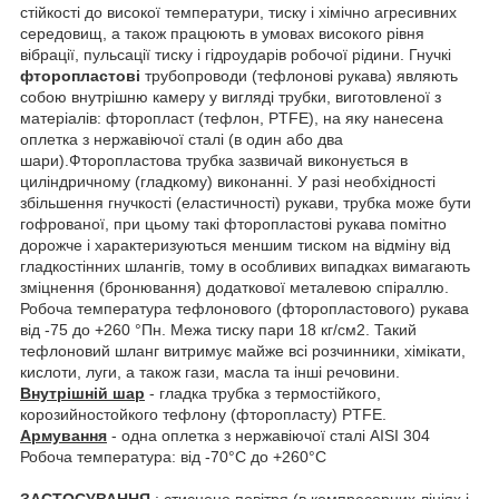
стійкості до високої температури, тиску і хімічно агресивних
середовищ, а також працюють в умовах високого рівня
вібрації, пульсації тиску і гідроударів робочої рідини. Гнучкі
фторопластові
трубопроводи (тефлонові рукава) являють
собою внутрішню камеру у вигляді трубки, виготовленої з
матеріалів: фторопласт (тефлон, PTFE), на яку нанесена
оплетка з нержавіючої сталі (в один або два
шари).Фторопластова трубка зазвичай виконується в
циліндричному (гладкому) виконанні. У разі необхідності
збільшення гнучкості (еластичності) рукави, трубка може бути
гофрованої, при цьому такі фторопластові рукава помітно
дорожче і характеризуються меншим тиском на відміну від
гладкостінних шлангів, тому в особливих випадках вимагають
зміцнення (бронювання) додаткової металевою спіраллю.
Робоча температура тефлонового (фторопластового) рукава
від -75 до +260 °Пн. Межа тиску пари 18 кг/см2. Такий
тефлоновий шланг витримує майже всі розчинники, хімікати,
кислоти, луги, а також гази, масла та інші речовини.
Внутрішній шар
- гладка трубка з термостійкого,
корозийностойкого тефлону (фторопласту) PTFE.
Армування
- одна оплетка з нержавіючої сталі AISI 304
Робоча температура: від -70°С до +260°С
ЗАСТОСУВАННЯ
: стиснене повітря (в компресорних лініях і