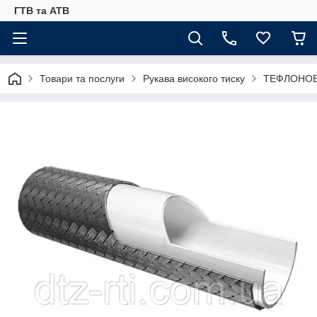
ГТВ та АТВ
Товари та послуги
Рукава високого тиску
ТЕФЛОНОВІ