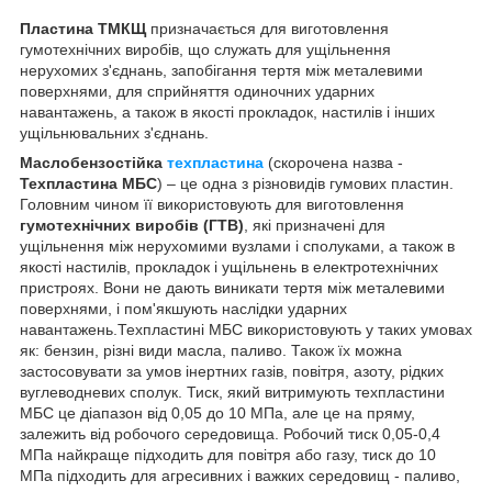
Пластина ТМКЩ
призначається для виготовлення
гумотехнічних виробів, що служать для ущільнення
нерухомих з'єднань, запобігання тертя між металевими
поверхнями, для сприйняття одиночних ударних
навантажень, а також в якості прокладок, настилів і інших
ущільнювальних з'єднань.
Маслобензостійка
техпластина
(скорочена назва -
Техпластина МБС
) – це одна з різновидів гумових пластин.
Головним чином її використовують для виготовлення
гумотехнічних виробів (ГТВ)
, які призначені для
ущільнення між нерухомими вузлами і сполуками, а також в
якості настилів, прокладок і ущільнень в електротехнічних
пристроях. Вони не дають виникати тертя між металевими
поверхнями, і пом'якшують наслідки ударних
навантажень.Техпластині МБС використовують у таких умовах
як: бензин, різні види масла, паливо. Також їх можна
застосовувати за умов інертних газів, повітря, азоту, рідких
вуглеводневих сполук. Тиск, який витримують техпластини
МБС це діапазон від 0,05 до 10 МПа, але це на пряму,
залежить від робочого середовища. Робочий тиск 0,05-0,4
МПа найкраще підходить для повітря або газу, тиск до 10
МПа підходить для агресивних і важких середовищ - паливо,