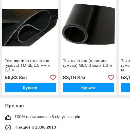
Техпластина (пластина
Техпластина (пластина
Техп
гумова) ТМКЩ 1,5 мм х
гумова) МБС 3 мм х 1,3 м
гумо
1,3 м
м
56,83
83,16
53,
₴/кг
₴/кг
Купити
Купити
Про нас
100% позитивних з 5 відгуків за рік
Працює з 23.08.2013