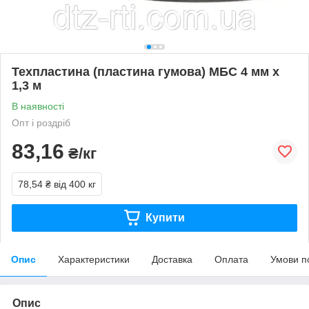
Техпластина (пластина гумова) МБС 4 мм х
1,3 м
В наявності
Опт і роздріб
83,16
₴/кг
78,54 ₴
від 400 кг
Купити
Опис
Характеристики
Доставка
Оплата
Умови п
Опис