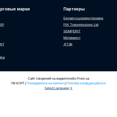
орговые марки
Партнеры
Беларусьрезинотехника
ВР
PIX Transmissions Ltd
SEMPERIT
Метинвест
NT
ДТЭК
S
nka
Сайт створений на маркетплейсі
Prom.ua
ТМ КОРТ |
Поскаржитися на контент
|
Політика конфіденційності
Select Language
▼