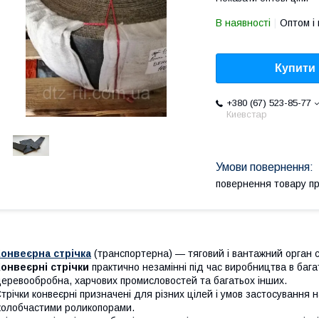
В наявності
Оптом і 
Купити
+380 (67) 523-85-77
Киевстар
повернення товару п
онвеєрна стрічка
(транспортерна) — тяговий і вантажний орган с
онвеєрні стрічки
практично незамінні під час виробництва в бага
еревообробна, харчових промисловостей та багатьох інших.
трічки конвеєрні призначені для різних цілей і умов застосування н
олобчастими роликопорами.