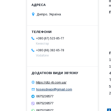
В
н
Дніпро, Україна
+380 (67) 523-85-77
Киевстар
+380 (66) 382-65-78
Vodafone
1
1
4
Т
https://dtz-rti.com.ua/
5
hosesdnepr@gmail.com
2
0675238577
0675238577
0675238577