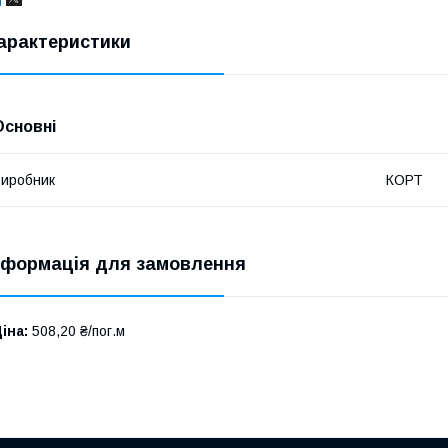
арактеристики
Основні
иробник
КОРТ
нформація для замовлення
іна:
508,20 ₴/пог.м