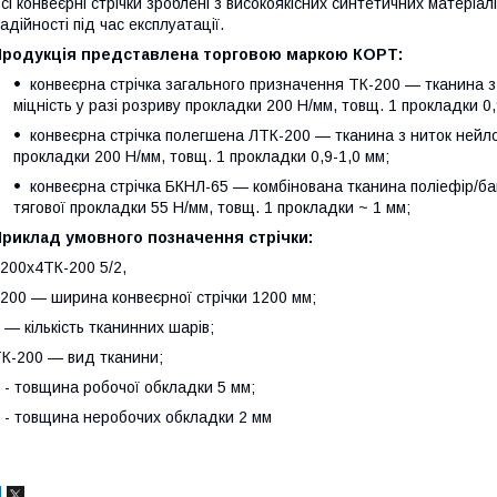
сі конвеєрні стрічки зроблені з високоякісних синтетичних матеріалі
адійності під час експлуатації.
Продукція представлена торговою маркою КОРТ:
конвеєрна стрічка загального призначення ТК-200 — тканина з
міцність у разі розриву прокладки 200 Н/мм, товщ. 1 прокладки 0,
конвеєрна стрічка полегшена ЛТК-200 — тканина з ниток нейлон
прокладки 200 Н/мм, товщ. 1 прокладки 0,9-1,0 мм;
конвеєрна стрічка БКНЛ-65 — комбінована тканина поліефір/бав
тягової прокладки 55 Н/мм, товщ. 1 прокладки ~ 1 мм;
Приклад умовного позначення стрічки:
200x4ТК-200 5/2,
200 — ширина конвеєрної стрічки 1200 мм;
 — кількість тканинних шарів;
К-200 — вид тканини;
 - товщина робочої обкладки 5 мм;
 - товщина неробочих обкладки 2 мм