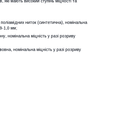
в, які мають високий ступінь міцності та
 поліамідних ниток (синтетична), номінальна
9-1,0 мм;
у, номінальна міцність у разі розриву
овна, номінальна міцність у разі розриву