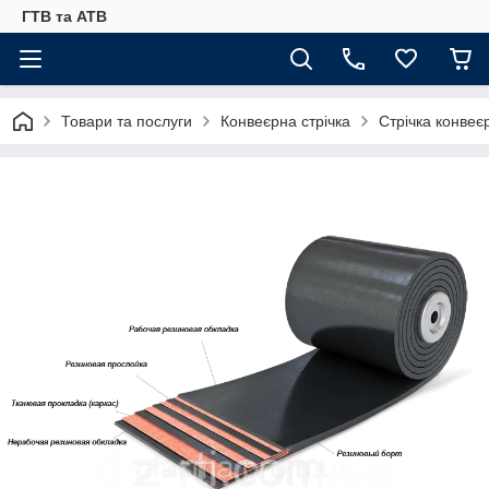
ГТВ та АТВ
Товари та послуги
Конвеєрна стрічка
Стрічка конвеє