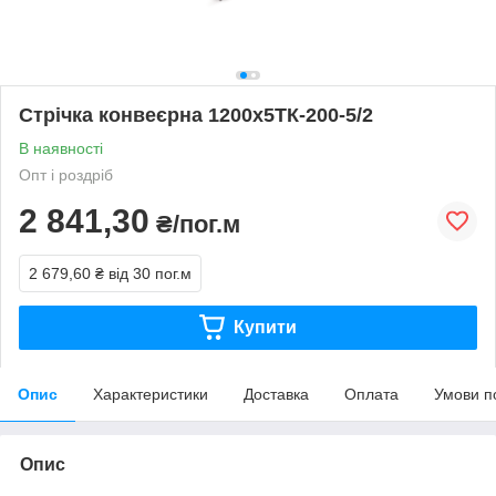
Стрічка конвеєрна 1200х5ТК-200-5/2
В наявності
Опт і роздріб
2 841,30
₴/пог.м
2 679,60 ₴
від 30 пог.м
Купити
Опис
Характеристики
Доставка
Оплата
Умови п
Опис