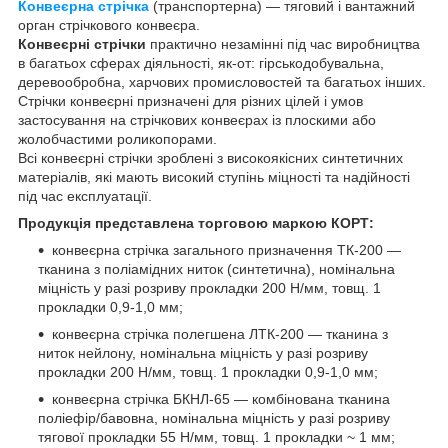
Конвеєрна стрічка
(транспортерна) — тяговий і вантажний
орган стрічкового конвеєра.
Конвеєрні стрічки
практично незамінні під час виробництва
в багатьох сферах діяльності, як-от: гірськодобувальна,
деревообробна, харчових промисловостей та багатьох інших.
Стрічки конвеєрні призначені для різних цілей і умов
застосування на стрічкових конвеєрах із плоскими або
жолобчастими роликопорами.
Всі конвеєрні стрічки зроблені з високоякісних синтетичних
матеріалів, які мають високий ступінь міцності та надійності
під час експлуатації.
Продукція представлена торговою маркою КОРТ:
конвеєрна стрічка загального призначення ТК-200 —
тканина з поліамідних ниток (синтетична), номінальна
міцність у разі розриву прокладки 200 Н/мм, товщ. 1
прокладки 0,9-1,0 мм;
конвеєрна стрічка полегшена ЛТК-200 — тканина з
ниток нейлону, номінальна міцність у разі розриву
прокладки 200 Н/мм, товщ. 1 прокладки 0,9-1,0 мм;
конвеєрна стрічка БКНЛ-65 — комбінована тканина
поліефір/бавовна, номінальна міцність у разі розриву
тягової прокладки 55 Н/мм, товщ. 1 прокладки ~ 1 мм;