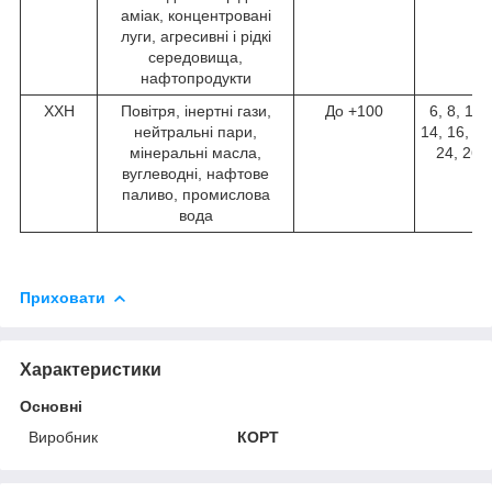
аміак, концентровані
луги, агресивні і рідкі
середовища,
нафтопродукти
ХХН
Повітря, інертні гази,
До +100
6, 8, 10,
нейтральні пари,
14, 16, 18
мінеральні масла,
24, 26,
вуглеводні, нафтове
паливо, промислова
вода
Приховати
Характеристики
Основні
Виробник
КОРТ