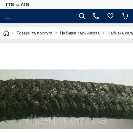
ГТВ та АТВ
Товари та послуги
Набивка сальникова
Набивка сал