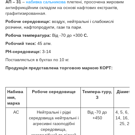
АП – 31
–
набивка сальникова
плетені, просочена жировим
антифрикційним складом на основі нафтових екстрактів,
графитизированная.
Робоче середовище:
в
оздух, нейтральні і слабокислі
розчини, нафтопродукти, гази та пари.
Робоча температура:
Від -70 до +300
С.
Робочий тиск:
45 атм.
РН-середовище:
3-14
Поставляється в бухтах по 10 кг.
Продукція представлена торговою маркою КОРТ:
Набива
Робоче середовище
Темпера-туру,
Діаметр
ння,
З
марка
АС
Нейтральні і рідкі
Від -70 до
4, 5, 6, 10
середовища нейтральні і
+450
14, 16, 18
агресивні газоподібні
25, 26,
середовища,
газоподібний та рідкий