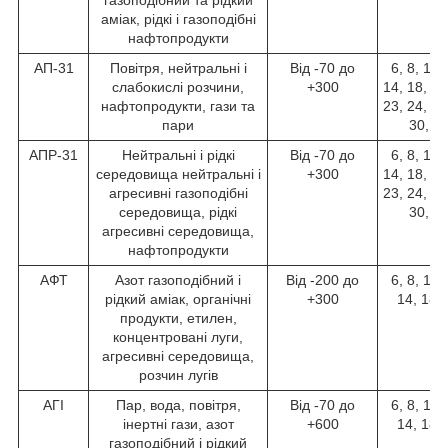
аміак, рідкі і газоподібні
нафтопродукти
АП-31
Повітря, нейтральні і
Від -70 до
6, 8, 10,
слабокислі розчини,
+300
14, 18, 20
нафтопродукти, гази та
23, 24, 26
пари
30, 3
АПР-31
Нейтральні і рідкі
Від -70 до
6, 8, 10,
середовища нейтральні і
+300
14, 18, 20
агресивні газоподібні
23, 24, 26
середовища, рідкі
30, 3
агресивні середовища,
нафтопродукти
АФТ
Азот газоподібний і
Від -200 до
6, 8, 10,
рідкий аміак, органічні
+300
14, 18,
продукти, етилен,
концентровані луги,
агресивні середовища,
розчин лугів
АГІ
Пар, вода, повітря,
Від -70 до
6, 8, 10,
інертні гази, азот
+600
14, 18,
газоподібний і рідкий