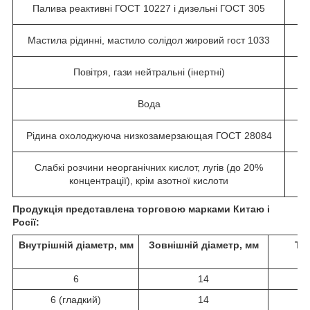
Палива реактивні ГОСТ 10227 і дизельні ГОСТ 305
Мастила рідинні, мастило солідол жировий гост 1033
Повітря, гази нейтральні (інертні)
Вода
Рідина охолоджуюча низкозамерзающая ГОСТ 28084
Слабкі розчини неорганічних кислот, лугів (до 20%
концентрації), крім азотної кислоти
Продукція представлена торговою марками Китаю і
Росії:
Внутрішній
діаметр, мм
Зовнішній
діаметр, мм
Тис
6
14
6 (гладкий)
14