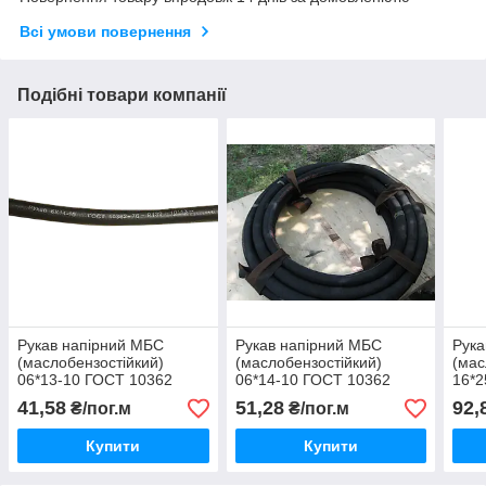
Всі умови повернення
Подібні товари компанії
Рукав напірний МБС
Рукав напірний МБС
Рука
(маслобензостійкий)
(маслобензостійкий)
(мас
06*13-10 ГОСТ 10362
06*14-10 ГОСТ 10362
16*2
(гладкий
41,58
51,28
92,
₴/пог.м
₴/пог.м
Купити
Купити