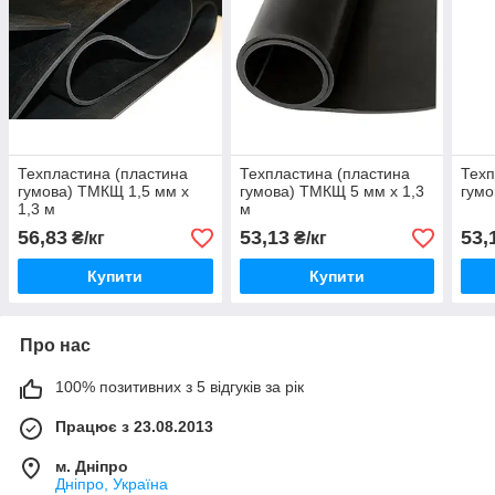
Техпластина (пластина
Техпластина (пластина
Техп
гумова) ТМКЩ 1,5 мм х
гумова) ТМКЩ 5 мм х 1,3
гумо
1,3 м
м
56,83
53,13
53,
₴/кг
₴/кг
Купити
Купити
Про нас
100% позитивних з 5 відгуків за рік
Працює з 23.08.2013
м. Дніпро
Дніпро, Україна