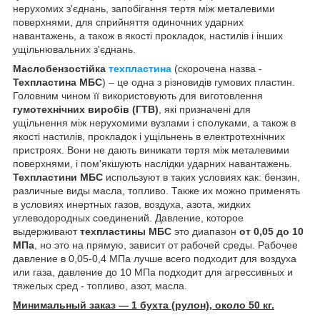
нерухомих з'єднань, запобігання тертя між металевими
поверхнями, для сприйняття одиночних ударних
навантажень, а також в якості прокладок, настилів і інших
ущільнювальних з'єднань.
Маслобензостійка
техпластина
(скорочена назва -
Техпластина МБС
) – це одна з різновидів гумових пластин.
Головним чином її використовують для виготовлення
гумотехнічних виробів (ГТВ)
, які призначені для
ущільнення між нерухомими вузлами і сполуками, а також в
якості настилів, прокладок і ущільнень в електротехнічних
пристроях. Вони не дають виникати тертя між металевими
поверхнями, і пом'якшують наслідки ударних навантажень.
Техпластини МБС
используют в таких условиях как: бензин,
различные виды масла, топливо. Также их можно применять
в условиях инертных газов, воздуха, азота, жидких
углеводородных соединений. Давление, которое
выдерживают
техпластины МБС
это диапазон
от 0,05 до 10
МПа
, но это на прямую, зависит от рабочей среды. Рабочее
давление в 0,05-0,4 МПа лучше всего подходит для воздуха
или газа, давление до 10 МПа подходит для агрессивных и
тяжелых сред - топливо, азот, масла.
Минимальный заказ ― 1 бухта (рулон), около 50 кг.