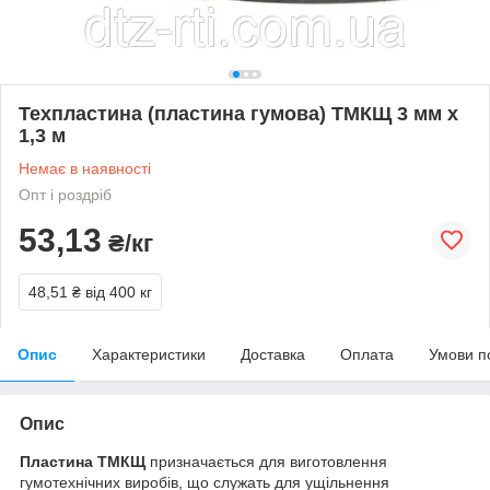
Техпластина (пластина гумова) ТМКЩ 3 мм х
1,3 м
Немає в наявності
Опт і роздріб
53,13
₴/кг
48,51 ₴
від 400 кг
Опис
Характеристики
Доставка
Оплата
Умови п
Опис
Пластина ТМКЩ
призначається для виготовлення
гумотехнічних виробів, що служать для ущільнення