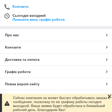
Контакти
Сьогодні вихідний
Показати весь графік роботи
Про нас
Контакти
Доставка та оплата
Графік роботи
Повна версія сайту
Сайт створено на маркетплейсі
Prom.ua
Сейчас компания не может быстро обрабатывать заказы и
сообщения, поскольку по ее графику работы сегодня
выходной. Ваша заявка будет обработана в ближайший
Політика конфіденційності
рабочий день. Благодарим Вас!